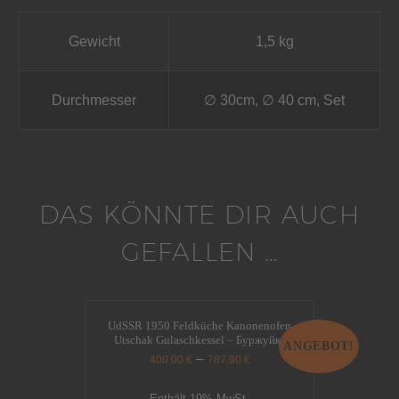
Gewicht
1,5 kg
Durchmesser
∅ 30cm, ∅ 40 cm, Set
DAS KÖNNTE DIR AUCH
GEFALLEN …
UdSSR 1950 Feldküche Kanonenofen
Utschak Gulaschkessel – Буржуйка
ANGEBOT!
–
400,00
€
787,90
€
Enthält 19% MwSt.