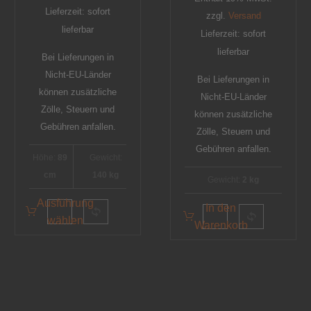
Lieferzeit: sofort
zzgl.
Versand
lieferbar
Lieferzeit: sofort
lieferbar
Bei Lieferungen in
Nicht-EU-Länder
Bei Lieferungen in
können zusätzliche
Nicht-EU-Länder
Zölle, Steuern und
können zusätzliche
Gebühren anfallen.
Zölle, Steuern und
Gebühren anfallen.
Höhe:
89
Gewicht:
cm
140 kg
Gewicht:
2 kg
Ausführung
In den
wählen
Warenkorb