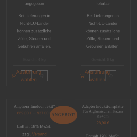
angegeben
lieferbar
Bei Lieferungen in
Bei Lieferungen in
Nicht-EU-Länder
Nicht-EU-Länder
können zusätzliche
können zusätzliche
Zölle, Steuern und
Zölle, Steuern und
Gebühren anfallen.
Gebühren anfallen.
Gewicht:
4 kg
Gewicht:
6 kg
Ausführung
Ausführung
wählen
wählen
Amphora Tandoor „Skif“
Adapter Induktionsplatte
Für Afghanischen Kazan
–
669,00
€
937,00
€
ANGEBOT!
⌀24cm
28,90
€
Enthält 19% MwSt.
zzgl.
Versand
Enthält 19% MwSt.