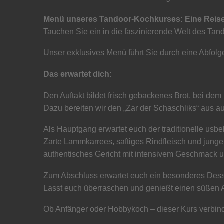
Menü unseres Tandoor-Kochkurses: Eine Reis
Tauchen Sie ein in die faszinierende Welt des Ta
Unser exklusives Menü führt Sie durch eine Abfolg
Das erwartet dich:
Den Auftakt bildet frisch gebackenes Brot, bei dem 
Dazu bereiten wir den „Zar der Schaschliks“ aus 
Als Hauptgang erwartet euch der traditionelle us
Zarte Lammkarrees, saftiges Rindfleisch und jung
authentisches Gericht mit intensivem Geschmack u
Zum Abschluss erwartet euch ein besonderes Desser
Lasst euch überraschen und genießt einen süßen A
Ob Anfänger oder Hobbykoch – dieser Kurs verbind