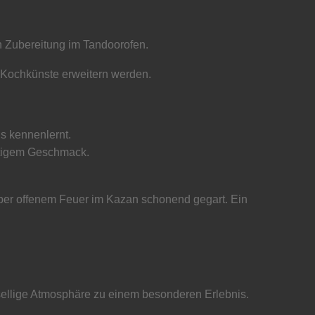
n Zubereitung im Tandoorofen.
e Kochkünste erweitern werden.
is kennenlernt.
artigem Geschmack.
über offenem Feuer im Kazan schonend gegart. Ein
sellige Atmosphäre zu einem besonderen Erlebnis.