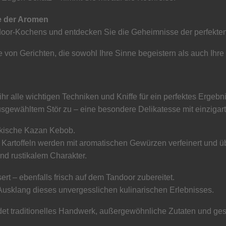
e der Aromen
ndoor-Kochens und entdecken Sie die Geheimnisse der perfekte
e von Gerichten, die sowohl Ihre Sinne begeistern als auch Ihr
ihr alle wichtigen Techniken und Kniffe für ein perfektes Ergebn
ausgewähltem Stör zu – eine besondere Delikatesse mit einzig
bekische Kazan Kebob.
e Kartoffeln werden mit aromatischen Gewürzen verfeinert und 
nd rustikalem Charakter.
t – ebenfalls frisch auf dem Tandoor zubereitet.
usklang dieses unvergesslichen kulinarischen Erlebnisses.
et traditionelles Handwerk, außergewöhnliche Zutaten und ge