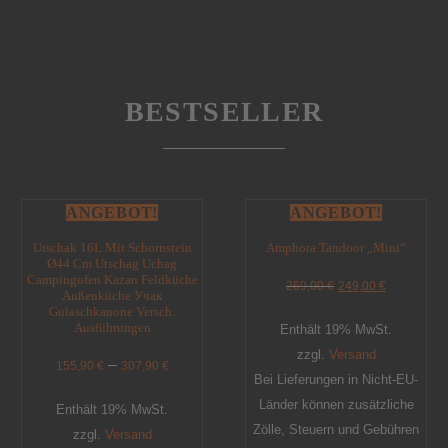
BESTSELLER
ANGEBOT!
ANGEBOT!
Utschak 16L Mit Schornstein
Amphora Tandoor „Mini“
Ø44 Cm Utschag Uchag
Campingofen Kazan Feldküche
269,00
€
249,00
€
Außenküche Учак
Gulaschkanone Versch.
Ausführungen
Enthält 19% MwSt.
zzgl.
Versand
–
155,90
€
307,90
€
Bei Lieferungen in Nicht-EU-
Länder können zusätzliche
Enthält 19% MwSt.
Zölle, Steuern und Gebühren
zzgl.
Versand