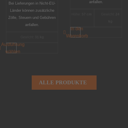
anfallen.
Bei Lieferungen in Nicht-EU-
Länder können zusätzliche
Höhe:
57 cm
Gewicht:
24
Zölle, Steuern und Gebühren
kg
anfallen.
In den
Warenkorb
Gewicht:
31 kg
Ausführung
wählen
ALLE PRODUKTE