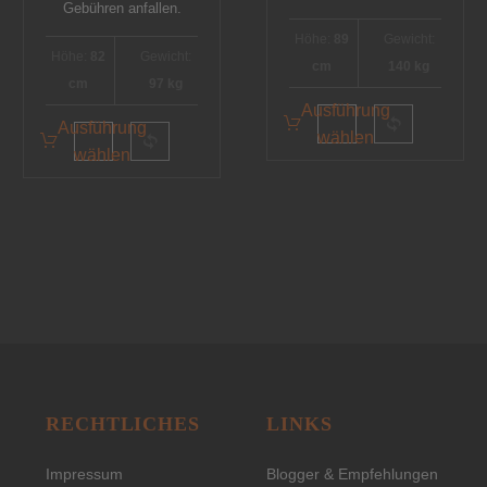
Gebühren anfallen.
Höhe:
89
Gewicht:
Höhe:
82
Gewicht:
cm
140 kg
cm
97 kg
Ausführung
Ausführung
wählen
wählen
RECHTLICHES
LINKS
Impressum
Blogger & Empfehlungen