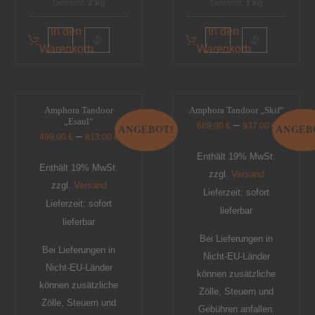
Gewicht:
2 kg
Gewicht:
1 kg
In den
In den
Warenkorb
Warenkorb
Amphora Tandoor
Amphora Tandoor „Skif“
„Esaul“
–
669,00
€
937,00
€
ANGEBOT!
ANGEB
–
499,00
€
813,00
€
Enthält 19% MwSt.
Enthält 19% MwSt.
zzgl.
Versand
zzgl.
Versand
Lieferzeit: sofort
Lieferzeit: sofort
lieferbar
lieferbar
Bei Lieferungen in
Bei Lieferungen in
Nicht-EU-Länder
Nicht-EU-Länder
können zusätzliche
können zusätzliche
Zölle, Steuern und
Zölle, Steuern und
Gebühren anfallen.