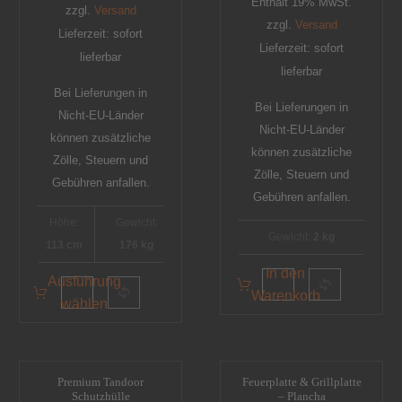
Enthält 19% MwSt.
zzgl.
Versand
zzgl.
Versand
Lieferzeit: sofort
Lieferzeit: sofort
lieferbar
lieferbar
Bei Lieferungen in
Bei Lieferungen in
Nicht-EU-Länder
Nicht-EU-Länder
können zusätzliche
können zusätzliche
Zölle, Steuern und
Zölle, Steuern und
Gebühren anfallen.
Gebühren anfallen.
Höhe:
Gewicht:
Gewicht:
2 kg
113 cm
176 kg
In den
Ausführung
Warenkorb
wählen
Premium Tandoor
Feuerplatte & Grillplatte
Schutzhülle
– Plancha