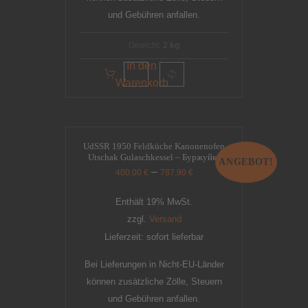
und Gebühren anfallen.
Gewicht:
2 kg
In den
Warenkorb
UdSSR 1950 Feldküche Kanonenofen
Utschak Gulaschkessel – Буржуйка
ANGEBOT!
–
400,00
€
787,90
€
Enthält 19% MwSt.
zzgl.
Versand
Lieferzeit: sofort lieferbar
Bei Lieferungen in Nicht-EU-Länder
können zusätzliche Zölle, Steuern
und Gebühren anfallen.