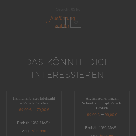
Gewicht:
65 kg
Ausführung
wählen
DAS KÖNNTE DICH
INTERESSIEREN
Hähnchenbräter Edelstahl
Afghanischer Kazan
– Versch. Größen
Schnellkochtopf Versch.
Größen
–
69,00
€
79,00
€
–
90,00
€
96,00
€
Enthält 19% MwSt.
Enthält 19% MwSt.
zzgl.
Versand
zzgl.
Versand