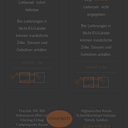
Lieferzeit: sofort
Lieferzeit: nicht
lieferbar
angegeben
Bei Lieferungen in
Bei Lieferungen in
Nicht-EU-Länder
Nicht-EU-Länder
können zusätzliche
können zusätzliche
Zölle, Steuern und
Zölle, Steuern und
Gebühren anfallen.
Gebühren anfallen.
Gewicht:
1 kg
Gewicht:
5 kg
Ausführung
Ausführung
wählen
wählen
Utschak 16L Mit
Afghanischer Kazan
Schornstein Ø44 Cm
Schnellkochtopf Schwarz
ANGEBOT!
Utschag Uchag
Versch. Größen
Campingofen Kazan
–
72,00
€
90,00
€