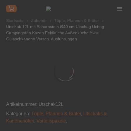
Startseite
Zubehör
Töpfe, Pfannen & Bräter
Utschak 12L mit Schornstein Ø40 cm Utschag Uchag
Campingofen Kazan Feldküche Außenküche Учак
Gulaschkanone Versch. Ausführungen
Artikelnummer:
Utschak12L
Kategorien:
Töpfe, Pfannen & Bräter
,
Utschaks &
Kanonenöfen
,
Vorteilspakete
.