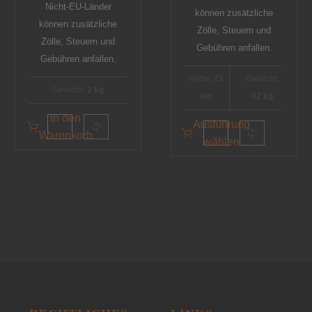
Nicht-EU-Länder
können zusätzliche
können zusätzliche
Zölle, Steuern und
Zölle, Steuern und
Gebühren anfallen.
Gebühren anfallen.
Höhe:
73
Gewicht:
Gewicht:
2 kg
cm
82 kg
In den
Ausführung
Warenkorb
wählen