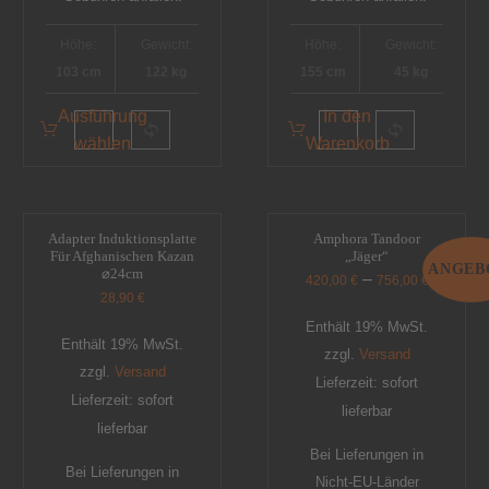
Höhe:
Gewicht:
Höhe:
Gewicht:
103 cm
122 kg
155 cm
45 kg
Ausführung
In den
wählen
Warenkorb
Adapter Induktionsplatte
Amphora Tandoor
Für Afghanischen Kazan
„Jäger“
ANGEB
⌀24cm
–
420,00
€
756,00
€
28,90
€
Enthält 19% MwSt.
Enthält 19% MwSt.
zzgl.
Versand
zzgl.
Versand
Lieferzeit: sofort
Lieferzeit: sofort
lieferbar
lieferbar
Bei Lieferungen in
Bei Lieferungen in
Nicht-EU-Länder