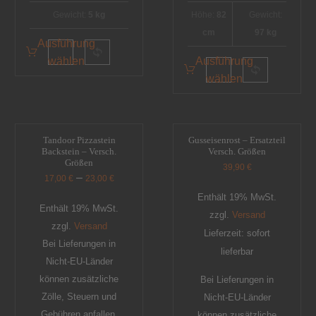
Gewicht:
5 kg
Höhe:
82
Gewicht:
cm
97 kg
Ausführung
wählen
Ausführung
wählen
Tandoor Pizzastein
Gusseisenrost – Ersatzteil
Backstein – Versch.
Versch. Größen
Größen
39,90
€
–
17,00
€
23,00
€
Enthält 19% MwSt.
Enthält 19% MwSt.
zzgl.
Versand
zzgl.
Versand
Lieferzeit: sofort
Bei Lieferungen in
lieferbar
Nicht-EU-Länder
können zusätzliche
Bei Lieferungen in
Zölle, Steuern und
Nicht-EU-Länder
Gebühren anfallen.
können zusätzliche