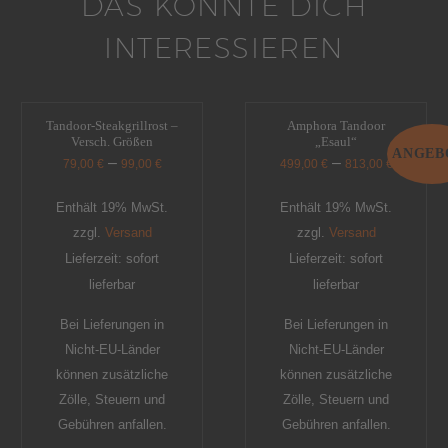
DAS KÖNNTE DICH
INTERESSIEREN
Tandoor-Steakgrillrost –
Amphora Tandoor
Versch. Größen
„Esaul“
ANGEB
–
–
79,00
€
99,00
€
499,00
€
813,00
€
Enthält 19% MwSt.
Enthält 19% MwSt.
zzgl.
Versand
zzgl.
Versand
Lieferzeit: sofort
Lieferzeit: sofort
lieferbar
lieferbar
Bei Lieferungen in
Bei Lieferungen in
Nicht-EU-Länder
Nicht-EU-Länder
können zusätzliche
können zusätzliche
Zölle, Steuern und
Zölle, Steuern und
Gebühren anfallen.
Gebühren anfallen.