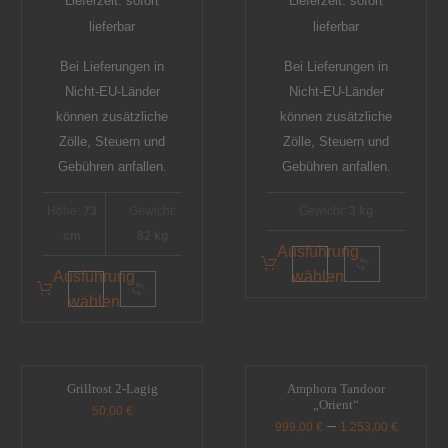
Lieferzeit: sofort
Lieferzeit: sofort
lieferbar
lieferbar
Bei Lieferungen in
Bei Lieferungen in
Nicht-EU-Länder
Nicht-EU-Länder
können zusätzliche
können zusätzliche
Zölle, Steuern und
Zölle, Steuern und
Gebühren anfallen.
Gebühren anfallen.
Höhe:
73
Gewicht:
Gewicht:
3 kg
cm
82 kg
Ausführung
Ausführung
wählen
wählen
Grillrost 2-Lagig
Amphora Tandoor
„Orient“
50,00
€
–
999,00
€
1.253,00
€