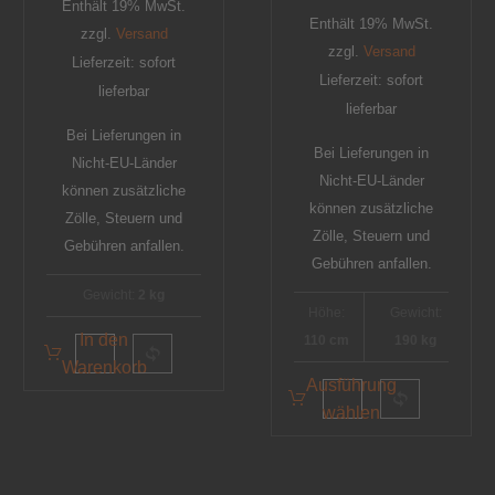
Enthält 19% MwSt.
Enthält 19% MwSt.
zzgl.
Versand
zzgl.
Versand
Lieferzeit: sofort
Lieferzeit: sofort
lieferbar
lieferbar
Bei Lieferungen in
Bei Lieferungen in
Nicht-EU-Länder
Nicht-EU-Länder
können zusätzliche
können zusätzliche
Zölle, Steuern und
Zölle, Steuern und
Gebühren anfallen.
Gebühren anfallen.
Gewicht:
2 kg
Höhe:
Gewicht:
In den
110 cm
190 kg
Warenkorb
Ausführung
wählen