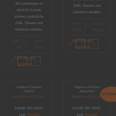
Bei Lieferungen in
Zölle, Steuern und
Nicht-EU-Länder
Gebühren anfallen.
können zusätzliche
Zölle, Steuern und
Höhe:
Gewicht:
Gebühren anfallen.
107 cm
145 kg
Ausführung
Höhe:
73
Gewicht:
wählen
cm
82 kg
Ausführung
wählen
Amphora Tandoor
Amphora Tandoor
„Orient“
„Dastarhan“
ANGEB
–
–
999,00
€
1.253,00
€
899,00
€
1.260,00
€
Enthält 19% MwSt.
Enthält 19% MwSt.
zzgl.
Versand
zzgl.
Versand