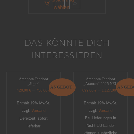
wählen
DAS KÖNNTE DICH
INTERESSIEREN
Amphora Tandoor
Amphora Tandoor
„Jäger“
„Ataman“ 2025 NEU
ANGEBOT!
ANGEB
–
–
420,00
€
756,00
€
699,00
€
1.127,00
€
Enthält 19% MwSt.
Enthält 19% MwSt.
zzgl.
Versand
zzgl.
Versand
Bei Lieferungen in
Lieferzeit: sofort
Nicht-EU-Länder
lieferbar
können zusätzliche