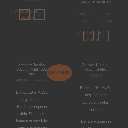
Gebühren anfallen.
Ausführung
Höhe:
67
Gewicht:
wählen
cm
52 kg
Ausführung
wählen
Amphora Tandoor
Grillrost 1-Lagig –
„Aladdin Mini“ 2025
Versch. Größen
ANGEBOT!
NEU
65,00
€
–
699,00
€
999,00
€
Enthält 19% MwSt.
Enthält 19% MwSt.
zzgl.
Versand
zzgl.
Versand
Lieferzeit: sofort
Bei Lieferungen in
lieferbar
Nicht-EU-Länder
können zusätzliche
Bei Lieferungen in