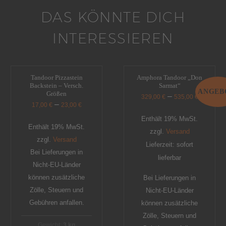
DAS KÖNNTE DICH
INTERESSIEREN
Tandoor Pizzastein
Amphora Tandoor „Don
Backstein – Versch.
Sarmat“
ANGEB
Größen
–
329,00
€
535,00
€
–
17,00
€
23,00
€
Enthält 19% MwSt.
Enthält 19% MwSt.
zzgl.
Versand
zzgl.
Versand
Lieferzeit: sofort
Bei Lieferungen in
lieferbar
Nicht-EU-Länder
können zusätzliche
Bei Lieferungen in
Zölle, Steuern und
Nicht-EU-Länder
Gebühren anfallen.
können zusätzliche
Zölle, Steuern und
Gewicht:
3 kg