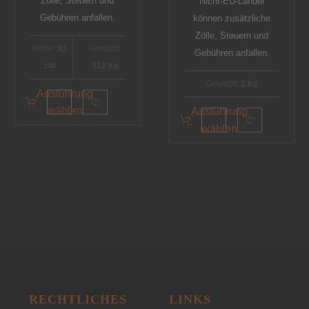
Zölle, Steuern und
Nicht-EU-Länder
Gebühren anfallen.
können zusätzliche
Zölle, Steuern und
Höhe:
91
Gewicht:
Gebühren anfallen.
cm
112 kg
Gewicht:
2 kg
Ausführung
wählen
Ausführung
wählen
RECHTLICHES
LINKS