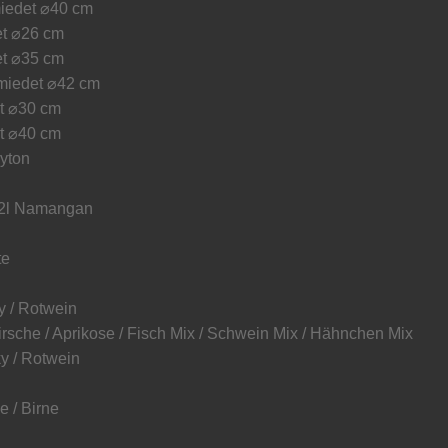
miedet ⌀40 cm
t ⌀26 cm
t ⌀35 cm
miedet ⌀42 cm
t ⌀30 cm
t ⌀40 cm
yton
/ 22l Namangan
te
 / Rotwein
irsche / Aprikose / Fisch Mix / Schwein Mix / Hähnchen Mix
y / Rotwein
 / Birne