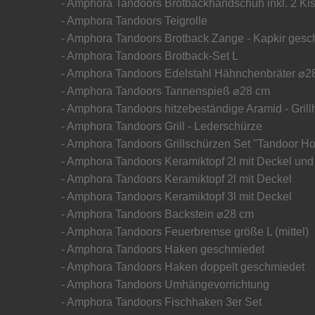
- Amphora Tandoors Brotbackhandschuh inkl. 2 Ki
- Amphora Tandoors Teigrolle
- Amphora Tandoors Brotback Zange - Kapkir gesc
- Amphora Tandoors Brotback-Set L
- Amphora Tandoors Edelstahl Hähnchenbräter ⌀2
- Amphora Tandoors Tannenspieß ⌀28 cm
- Amphora Tandoors hitzebeständige Aramid - Gri
- Amphora Tandoors Grill - Lederschürze
- Amphora Tandoors Grillschürzen Set "Tandoor H
- Amphora Tandoors Keramiktopf 2l mit Deckel und
- Amphora Tandoors Keramiktopf 2l mit Deckel
- Amphora Tandoors Keramiktopf 3l mit Deckel
- Amphora Tandoors Backstein ⌀28 cm
- Amphora Tandoors Feuerbremse größe L (mittel)
- Amphora Tandoors Haken geschmiedet
- Amphora Tandoors Haken doppelt geschmiedet
- Amphora Tandoors Umhängevorrichtung
- Amphora Tandoors Fischhaken 3er Set