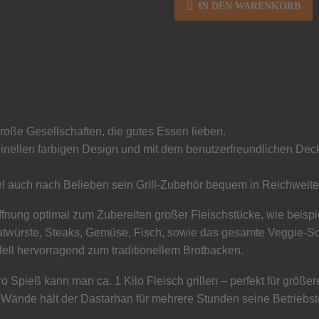
IN DEN WARENKORB
roße Gesellschaften, die gutes Essen lieben.
ginellen farbigen Design und mit dem benutzerfreundlichen Decke
el auch nach Belieben sein Grill-Zubehör bequem in Reichweit
fnung optimal zum Zubereiten großer Fleischstücke, wie beisp
ratwürste, Steaks, Gemüse, Fisch, sowie das gesamte Veggie-So
ell hervorragend zum traditionellem Brotbacken.
Spieß kann man ca. 1 Kilo Fleisch grillen – perfekt für größer
Wände hält der Dastarhan für mehrere Stunden seine Betriebste