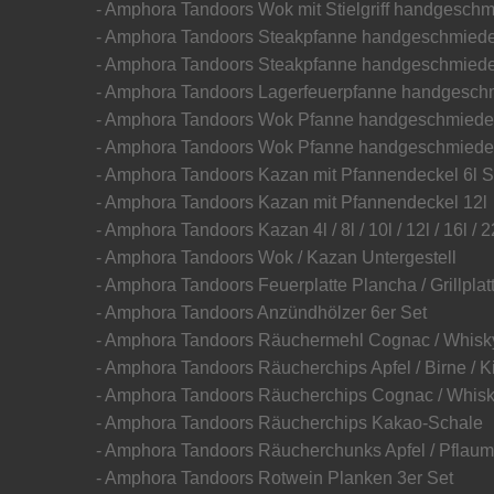
- Amphora Tandoors Wok mit Stielgriff handgesch
- Amphora Tandoors Steakpfanne handgeschmiede
- Amphora Tandoors Steakpfanne handgeschmiede
- Amphora Tandoors Lagerfeuerpfanne handgesch
- Amphora Tandoors Wok Pfanne handgeschmiede
- Amphora Tandoors Wok Pfanne handgeschmiede
- Amphora Tandoors Kazan mit Pfannendeckel 6l S
- Amphora Tandoors Kazan mit Pfannendeckel 12l
- Amphora Tandoors Kazan 4l / 8l / 10l / 12l / 16l 
- Amphora Tandoors Wok / Kazan Untergestell
- Amphora Tandoors Feuerplatte Plancha / Grillplat
- Amphora Tandoors Anzündhölzer 6er Set
- Amphora Tandoors Räuchermehl Cognac / Whisky
- Amphora Tandoors Räucherchips Apfel / Birne / K
- Amphora Tandoors Räucherchips Cognac / Whisk
- Amphora Tandoors Räucherchips Kakao-Schale
- Amphora Tandoors Räucherchunks Apfel / Pflaume
- Amphora Tandoors Rotwein Planken 3er Set