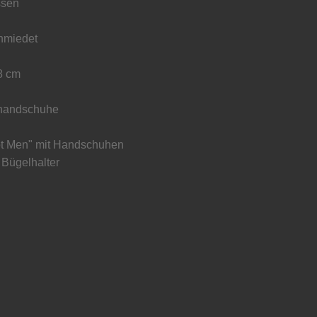
ssen
hmiedet
8 cm
llhandschuhe
ot Men" mit Handschuhen
 Bügelhalter