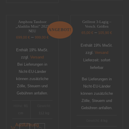
Amphora Tandoor
Grillrost 3-Lagig –
„Aladdin Mini“ 2025
Versch. Größen
ANGEBOT!
NEU
–
65,00
€
105,90
€
–
699,00
€
999,00
€
Enthält 19% MwSt.
Enthält 19% MwSt.
zzgl.
Versand
zzgl.
Versand
Lieferzeit: sofort
Bei Lieferungen in
lieferbar
Nicht-EU-Länder
können zusätzliche
Bei Lieferungen in
Zölle, Steuern und
Nicht-EU-Länder
Gebühren anfallen.
können zusätzliche
Zölle, Steuern und
Höhe:
91
Gewicht:
Gebühren anfallen.
cm
112 kg
Gewicht:
4 kg
Ausführung