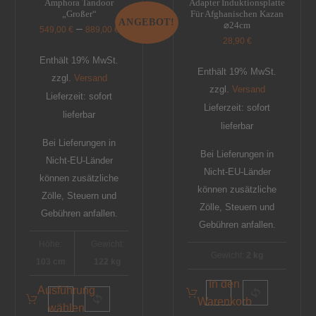
Amphora Tandoor
Adapter Induktionsplatte
„Großer“
Für Afghanischen Kazan
ANGEBOT!
⌀24cm
–
549,00
€
889,00
€
28,90
€
Enthält 19% MwSt.
Enthält 19% MwSt.
zzgl.
Versand
zzgl.
Versand
Lieferzeit: sofort
Lieferzeit: sofort
lieferbar
lieferbar
Bei Lieferungen in
Bei Lieferungen in
Nicht-EU-Länder
Nicht-EU-Länder
können zusätzliche
können zusätzliche
Zölle, Steuern und
Zölle, Steuern und
Gebühren anfallen.
Gebühren anfallen.
Höhe:
Gewicht:
Gewicht:
2 kg
103 cm
122 kg
In den
Ausführung
Warenkorb
wählen