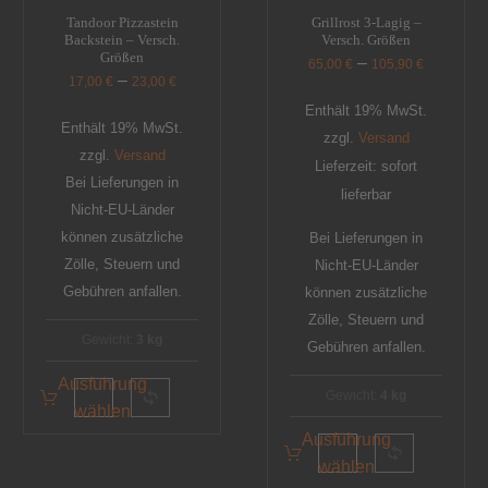
Tandoor Pizzastein
Grillrost 3-Lagig –
Backstein – Versch.
Versch. Größen
Größen
–
65,00
€
105,90
€
–
17,00
€
23,00
€
Enthält 19% MwSt.
Enthält 19% MwSt.
zzgl.
Versand
zzgl.
Versand
Lieferzeit: sofort
Bei Lieferungen in
lieferbar
Nicht-EU-Länder
können zusätzliche
Bei Lieferungen in
Zölle, Steuern und
Nicht-EU-Länder
Gebühren anfallen.
können zusätzliche
Zölle, Steuern und
Gewicht:
3 kg
Gebühren anfallen.
Ausführung
Gewicht:
4 kg
wählen
Ausführung
wählen