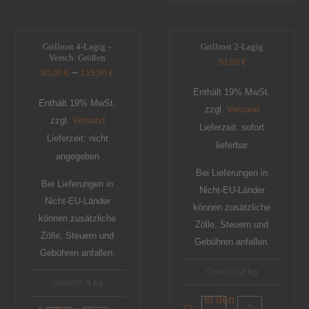
Grillrost 4-Lagig –
Grillrost 2-Lagig
Versch. Größen
50,00
€
–
80,00
€
115,90
€
Enthält 19% MwSt.
Enthält 19% MwSt.
zzgl.
Versand
zzgl.
Versand
Lieferzeit: sofort
Lieferzeit: nicht
lieferbar
angegeben
Bei Lieferungen in
Bei Lieferungen in
Nicht-EU-Länder
Nicht-EU-Länder
können zusätzliche
können zusätzliche
Zölle, Steuern und
Zölle, Steuern und
Gebühren anfallen.
Gebühren anfallen.
Gewicht:
2 kg
Gewicht:
4 kg
In den