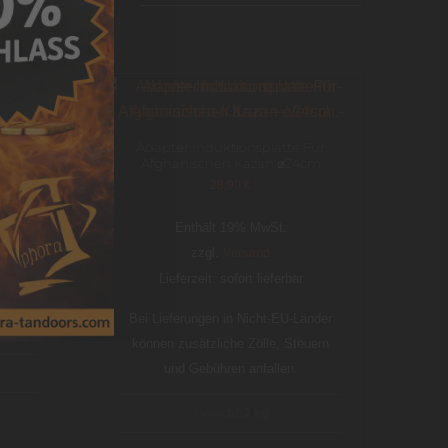
SIEREN
Größen
Adapter Induktionsplatte Für
Afghanischen Kazan ⌀24cm
28,90
€
Enthält 19% MwSt.
zzgl.
Versand
Lieferzeit: sofort lieferbar
änder
euern
Bei Lieferungen in Nicht-EU-Länder
können zusätzliche Zölle, Steuern
und Gebühren anfallen.
Gewicht:
2 kg