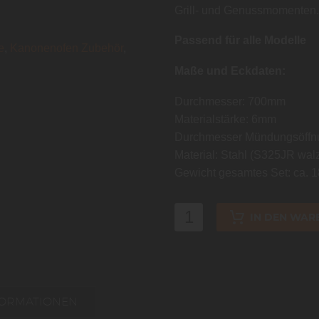
Grill- und Genussmomenten.
Passend für alle Modelle
e
,
Kanonenofen Zubehör
,
Maße und Eckdaten:
Durchmesser: 700mm
Materialstärke: 6mm
Durchmesser Mündungsöffn
Material: Stahl (S325JR wal
Gewicht gesamtes Set: ca. 
IN DEN WAR
FORMATIONEN