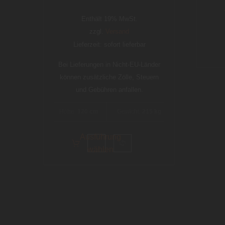
Enthält 19% MwSt.
zzgl.
Versand
Lieferzeit: sofort lieferbar
Bei Lieferungen in Nicht-EU-Länder
können zusätzliche Zölle, Steuern
und Gebühren anfallen.
Höhe:
120 cm
Gewicht:
215 kg
Ausführung
wählen