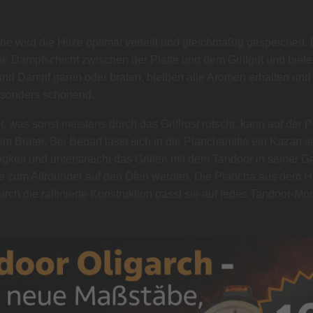
che wird die Hitze optimal verteilt und gleichmäßig gespeicher
nne Dampfschicht zwischen der Platte und dem Grillgut und bietet
ft und Dampf garen oder braten, bleiben alle Aromen erhalten 
besonders schonend.
, was sonst meistens durch das Grillrost rutscht, kann auf der Pl
nem Bräter. Bei Bedarf lässt sich in die Planchamitte ein Kazan s
itigkeit und unterstreicht das Grillen mit dem Tandoor in seiner
ie zum Allrounder auf den Öfen werden. Die Plancha aus dem 
h die raffinierte Konstruktion passt sie auf jedes Tandoor-Mod