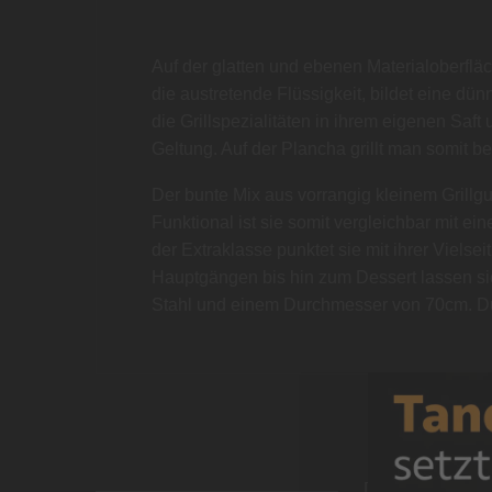
Auf der glatten und ebenen Materialoberflä
die austretende Flüssigkeit, bildet eine dü
die Grillspezialitäten in ihrem eigenen Sa
Geltung. Auf der Plancha grillt man somit 
Der bunte Mix aus vorrangig kleinem Grillgut
Funktional ist sie somit vergleichbar mit ei
der Extraklasse punktet sie mit ihrer Vielse
Hauptgängen bis hin zum Dessert lassen s
Stahl und einem Durchmesser von 70cm. Durc