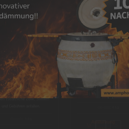
ÖNNTE DICH INTERES
Grillrost 3-Lagig – Versch. 
–
65,00
€
105,90
€
oor-Steakgrillrost – Versch.
Größen
–
79,00
€
99,00
€
Enthält 19% MwSt.
zzgl.
Versand
Enthält 19% MwSt.
Lieferzeit: sofort lieferbar
zzgl.
Versand
Lieferzeit: sofort lieferbar
Bei Lieferungen in Nicht-EU-L
können zusätzliche Zölle, St
Lieferungen in Nicht-EU-Länder
und Gebühren anfallen.
en zusätzliche Zölle, Steuern
und Gebühren anfallen.
Gewicht:
4 kg
Gewicht:
5 kg
Ausführung