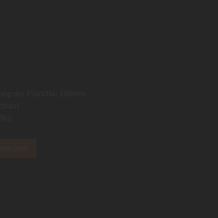
ung der Plancha: 190mm
zblau)
18kg
ENKORB