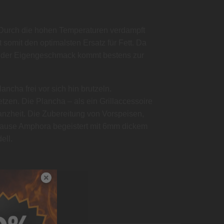
t. Durch die hohen Temperaturen verdampft
 somit den optimalsten Ersatz für Fett. Da
und der Eigengeschmack kommt bestens zur
ancha frei vor sich hin brutzeln.
etzen. Die Plancha – als ein Grillaccessoire
 Ganzheit. Die Zubereitung von Vorspeisen,
Hause Amphora begeistert mit 6mm dickem
ell.