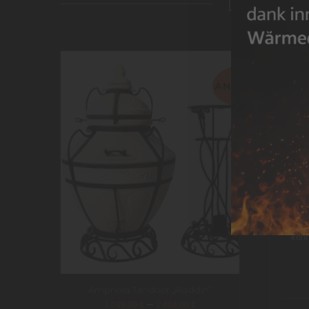
DAS K
ANGEBOT!
Tand
Bei 
könn
Amphora Tandoor „Aladdin“
–
1.099,00
€
1.404,00
€