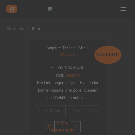
Startseite
Mini
Amphora Tandoor „Mini“
249,00
€
ANGEBOT!
Enthält 19% MwSt.
zzgl.
Versand
Bei Lieferungen in Nicht-EU-Länder
können zusätzliche Zölle, Steuern
und Gebühren anfallen.
Höhe:
57 cm
Gewicht:
24 kg
In den
Warenkorb